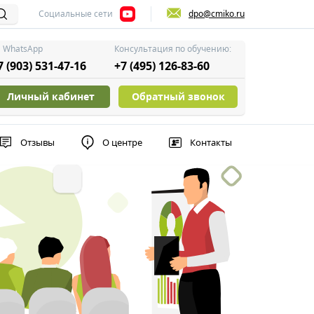
Социальные сети
dpo@cmiko.ru
WhatsApp
Консультация по обучению:
7 (903) 531-47-16
+7 (495) 126-83-60
Личный кабинет
Обратный звонок
Отзывы
О центре
Контакты
вления персоналом
ктуализировать роль руководителя, в современных реалиях
ится с 4 стилями управления и разобрать варианты приме
е