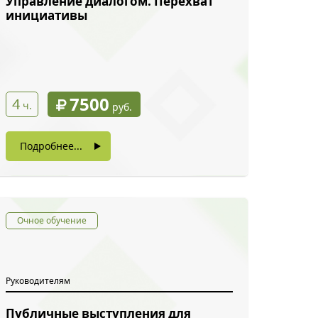
Управление диалогом. Перехват
инициативы
7500
4
ч.
руб.
Подробнее...
Очное обучение
Руководителям
Публичные выступления для