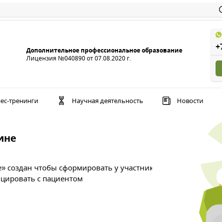
+
Дополнительное профессиональное образование
Лицензия №040890 от 07.08.2020 г.
ес-тренинги
Научная деятельность
Новости
е
Основы упра
оздан чтобы сформировать у участника
Тренинг призван а
овать с пациентом
Позволит познаком
стилей на практик