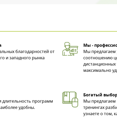
с картинки
*
а
Мы - професси
иальных благодарностей от
Мы предлагаем
го и западного рынка
соотношению це
ы даете согласие на обработку своих персональных данных
дистанционных 
максимально уд
Богатый выбор
и длительность программ
Мы предлагаем 
наиболее удобны.
тренингах разб
узнаете о том, 