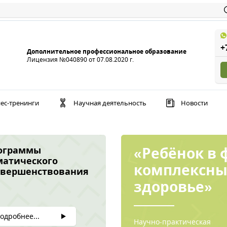
+
Дополнительное профессиональное образование
Лицензия №040890 от 07.08.2020 г.
ес-тренинги
Научная деятельность
Новости
«Ребёнок в 
ограммы
матического
комплексны
овершенствования
здоровье»
одробнее...
Научно-практическая