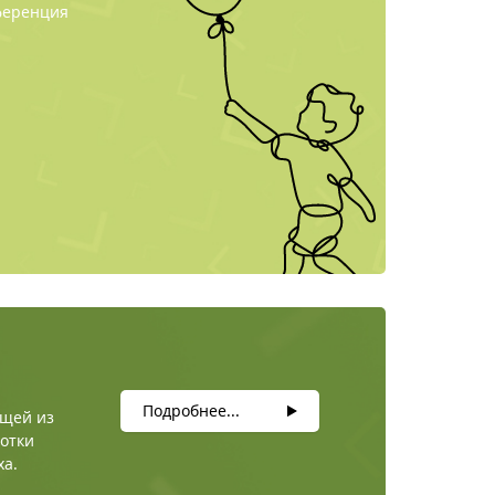
ференция
Подробнее...
ящей из
ботки
ха.