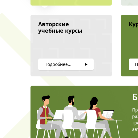
Авторские
Ку
учебные курсы
Подробнее...
П
Б
Пр
ра
тр
ав