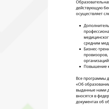
Образовательная
действующую бес
осуществляет сл
Дополнитель
профессиона
медицинског
средним мед
Бизнес-трени
провизоров, 
организаций
Повышение к
Все программы д
«Об образовании
выданные нами 
вносятся в феде
документах об об