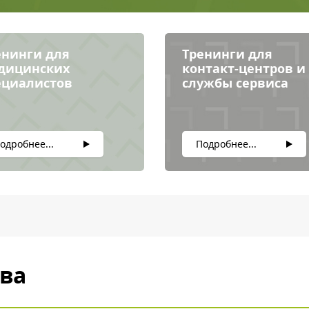
енинги для
Тренинги для
дицинских
контакт-центров и
ециалистов
службы сервиса
одробнее...
Подробнее...
ва