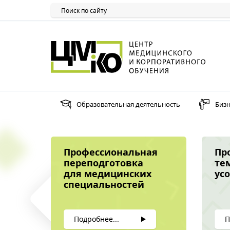
Образовательная деятельность
Бизн
Профессиональная
Пр
переподготовка
те
для медицинских
ус
специальностей
Подробнее...
П