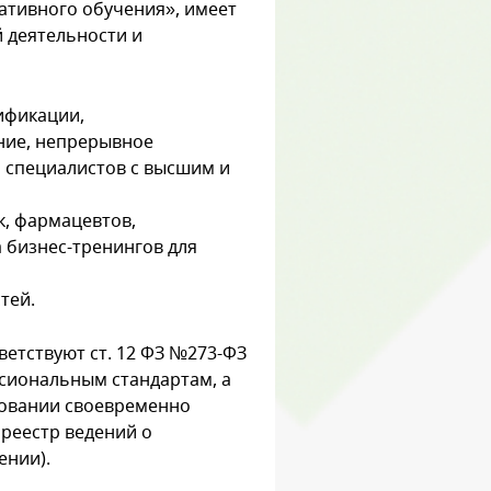
ативного обучения», имеет
 деятельности и
ификации,
ние, непрерывное
 специалистов с высшим и
к, фармацевтов,
а бизнес-тренингов для
тей.
етствуют ст. 12 ФЗ №273-ФЗ
сиональным стандартам, а
овании своевременно
реестр ведений о
ении).