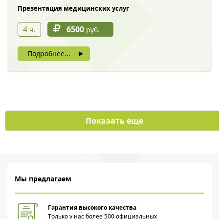
Презентация медицинских услуг
4
6500
ч.
руб.
Нажимая на кнопку, вы даете согласие на обработку своих
Подробнее...
персональных данных
Показать еще
Мы предлагаем
Гарантия высокого качества
Только у нас более 500 официальных