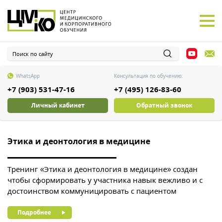
WhatsApp
Консультация по обучению:
+7 (903) 531-47-16
+7 (495) 126-83-60
Личный кабинет
Обратный звонок
Этика и деонтология в медицине
О
,
Тренинг «Этика и деонтология в медицине» создан
Т
чтобы сформировать у участника навык вежливо и с
в
достоинством коммуницировать с пациентом
с
п
Подробнее