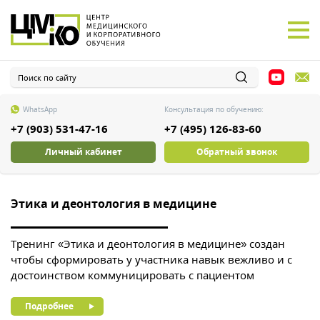
WhatsApp
Консультация по обучению:
+7 (903) 531-47-16
+7 (495) 126-83-60
Личный кабинет
Обратный звонок
Этика и деонтология в медицине
О
,
Тренинг «Этика и деонтология в медицине» создан
Т
чтобы сформировать у участника навык вежливо и с
в
достоинством коммуницировать с пациентом
с
п
Подробнее