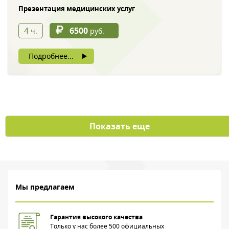
Презентация медицинских услуг
4
6500
ч.
руб.
Нажимая на кнопку, вы даете согласие на обработку своих
Подробнее...
персональных данных
Показать еще
Мы предлагаем
Гарантия высокого качества
Только у нас более 500 официальных