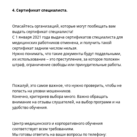
4. Сертификат специалиста.
Обратный звонок
Опасайтесь организаций, которые могут пообещать вам
выдать сертификат специалиста!
С 1 января 2021 года выдача сертификатов специалиста для
медицинских работников отменена, и получить такой
сертификат задним числом нельзя.
Нужно понимать, что такие документы будут поддельными,
их использование – это преступление, за которое положен
штраф, ограничение свободы или принудительные работы.
Введите символы с картинки
*
Пожалуй, это самое важное, что нужно проверить, чтобы не
попасть на уловки мошенников.
Конечно, критериев выбора много. Важно обращать
внимание на отзывы слушателей, на выбор программ и на
удобство обучения.
Нажимая на кнопку, вы даете согласие на обработку своих
Центр медицинского и корпоративного обучения
персональных данных
соответствует всем требованиям.
Мы готовы ответить на ваши вопросы по телефону: