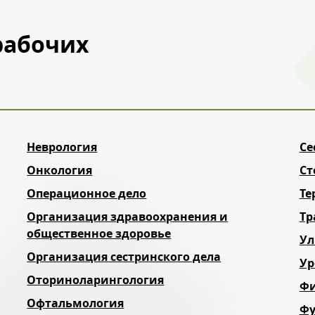
рабочих
Неврология
Се
Онкология
Ст
Операционное дело
Те
Организация здравоохранения и
Тр
общественное здоровье
Ул
Организация сестринского дела
Ур
Оториноларингология
Фи
Офтальмология
Фу