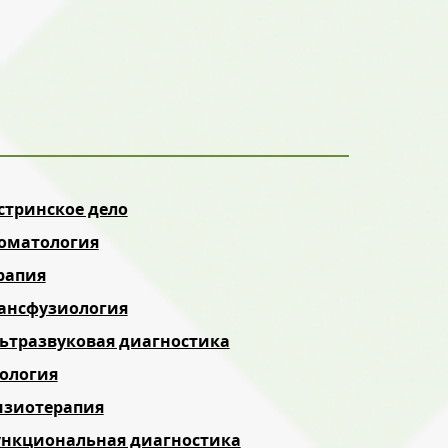
стринское дело
оматология
рапия
ансфузиология
ьтразвуковая диагностика
ология
зиотерапия
нкциональная диагностика