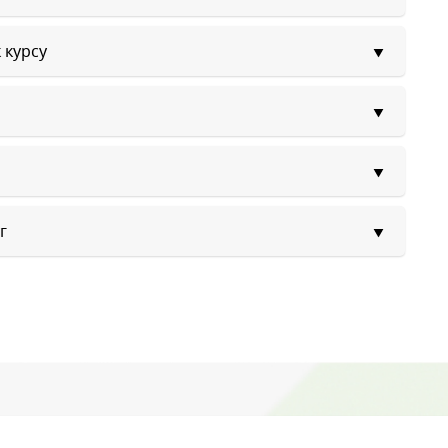
опуска к курсу
г
ый звонок