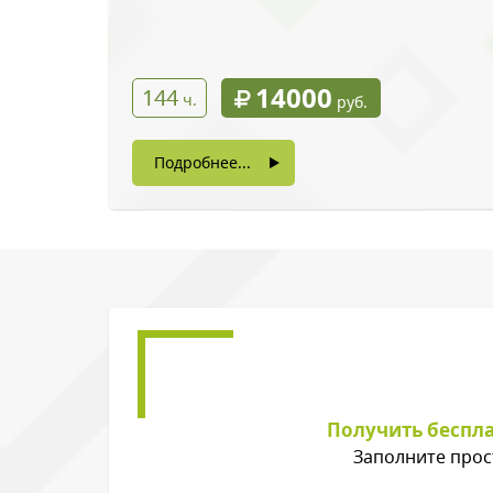
14000
144
ч.
руб.
Подробнее...
Введите символы 
Нажимая на кнопку, в
Получить беспл
Заполните прос