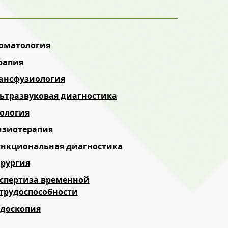
оматология
рапия
ансфузиология
ьтразвуковая диагностика
ология
зиотерапия
нкциональная диагностика
рургия
спертиза временной
трудоспособности
доскопия