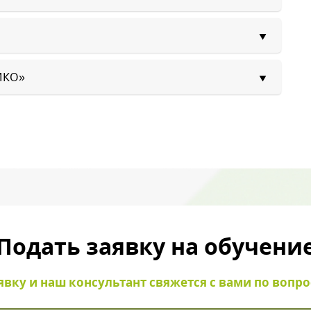
МКО»
ый звонок
Подать заявку на обучени
с картинки
*
явку и наш консультант свяжется с вами по вопр