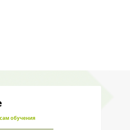
е
осам обучения