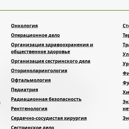
Онкология
Ст
Операционное дело
Те
Организация здравоохранения и
Тр
общественное здоровье
Ул
Организация сестринского дела
Ур
Оториноларингология
Фи
Офтальмология
Фу
Педиатрия
Хи
Радиационная безопасность
а
Эк
Рентгенология
не
Сердечно-сосудистая хирургия
Эн
Сестринское дело