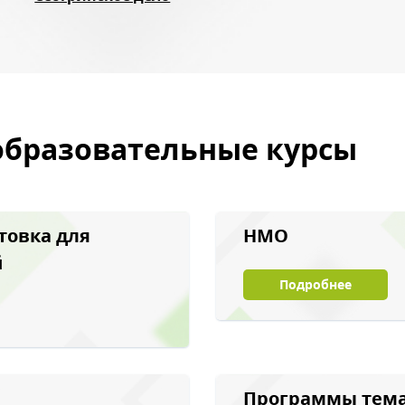
образовательные курсы
товка для
НМО
й
Подробнее
Программы тема