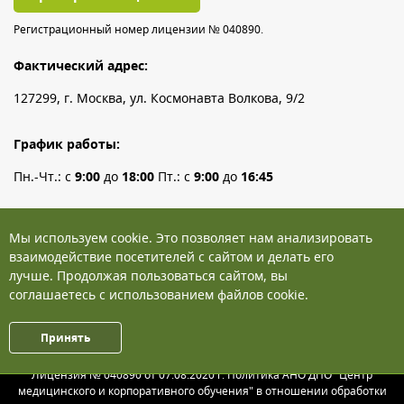
Регистрационный номер лицензии № 040890.
Фактический адрес:
127299, г. Москва, ул. Космонавта Волкова, 9/2
График работы:
Пн.-Чт.: с
9:00
до
18:00
Пт.: с
9:00
до
16:45
Телефон:
+7 (495) 126-83-60
Мы используем cookie. Это позволяет нам анализировать
WhatsApp:
+7 (903) 531-47-16
взаимодействие посетителей с сайтом и делать его
Электронная почта:
лучше. Продолжая пользоваться сайтом, вы
dpo@cmiko.ru
соглашаетесь с использованием файлов cookie.
Принять
© 2026 Центр медицинского и корпоративного обучения
Лицензия № 040890 от 07.08.2020 г. Политика АНО ДПО "Центр
медицинского и корпоративного обучения" в отношении обработки