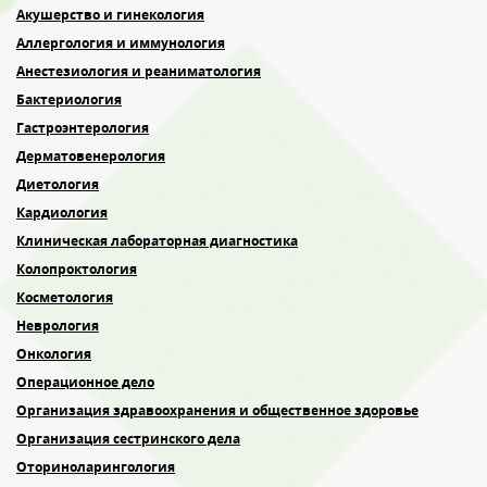
Акушерство и гинекология
Аллергология и иммунология
Анестезиология и реаниматология
Бактериология
Гастроэнтерология
Дерматовенерология
Диетология
Кардиология
Клиническая лабораторная диагностика
Колопроктология
Косметология
Неврология
Онкология
Операционное дело
Организация здравоохранения и общественное здоровье
Организация сестринского дела
Оториноларингология