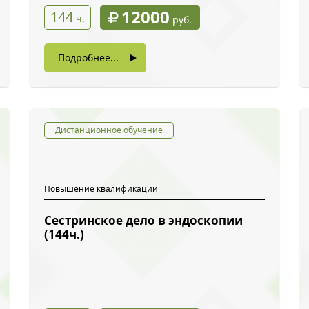
12000
144
ч.
руб.
Подробнее...
Дистанционное обучение
Повышение квалификации
Сестринское дело в эндоскопии
ый звонок
(144ч.)