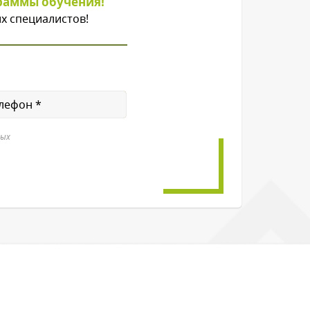
раммы обучения!
х специалистов!
ных