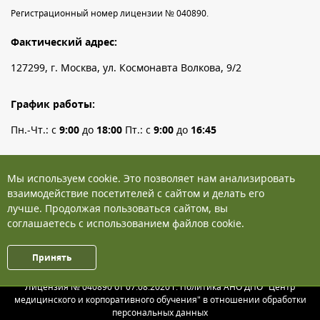
Регистрационный номер лицензии № 040890.
Фактический адрес:
127299, г. Москва, ул. Космонавта Волкова, 9/2
График работы:
Пн.-Чт.: с
9:00
до
18:00
Пт.: с
9:00
до
16:45
Телефон:
+7 (495) 126-83-60
Мы используем cookie. Это позволяет нам анализировать
WhatsApp:
+7 (903) 531-47-16
взаимодействие посетителей с сайтом и делать его
Электронная почта:
лучше. Продолжая пользоваться сайтом, вы
dpo@cmiko.ru
соглашаетесь с использованием файлов cookie.
Принять
© 2026 Центр медицинского и корпоративного обучения
Лицензия № 040890 от 07.08.2020 г. Политика АНО ДПО "Центр
медицинского и корпоративного обучения" в отношении обработки
персональных данных