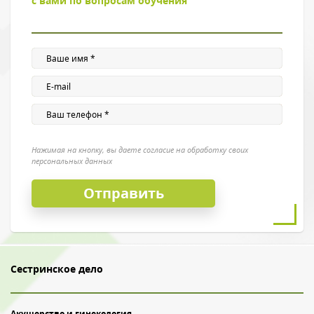
с вами по вопросам обучения
Введите символы с картинки
*
Нажимая на кнопку, вы даете согласие на обработку своих
персональных данных
Нажимая на кнопку, вы даете согласие на обработку своих
персональных данных
Сестринское дело
Акушерство и гинекология