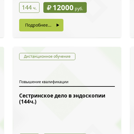
12000
144
ч.
руб.
Подробнее...
Дистанционное обучение
Повышение квалификации
Сестринское дело в эндоскопии
ый звонок
(144ч.)