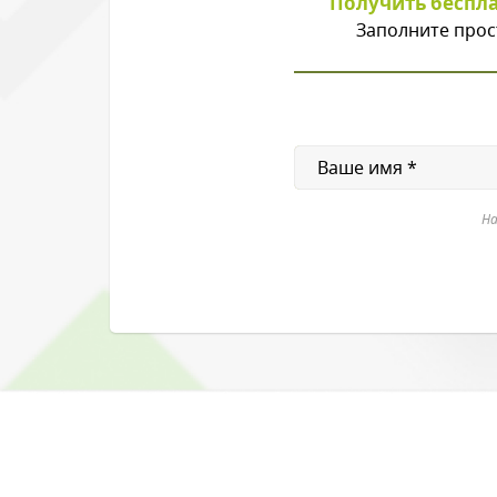
Получить беспл
Заполните прос
На