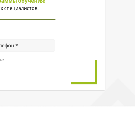
раммы обучения!
х специалистов!
ных