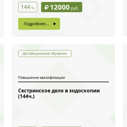
12000
144
ч.
руб.
Подробнее...
Дистанционное обучение
Повышение квалификации
Сестринское дело в эндоскопии
ый звонок
(144ч.)