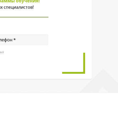
раммы обучения!
х специалистов!
ных