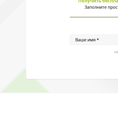
Получить беспл
Заполните прос
На