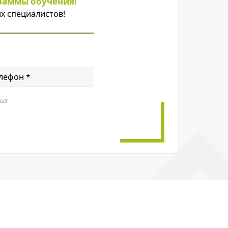
раммы обучения!
х специалистов!
ных