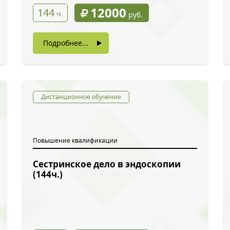
12000
144
ч.
руб.
Подробнее...
Дистанционное обучение
Повышение квалификации
Сестринское дело в эндоскопии
ый звонок
(144ч.)