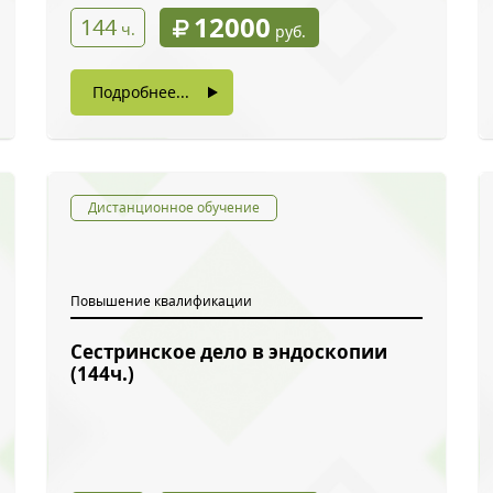
12000
144
ч.
руб.
Подробнее...
Дистанционное обучение
Повышение квалификации
Сестринское дело в эндоскопии
ый звонок
(144ч.)