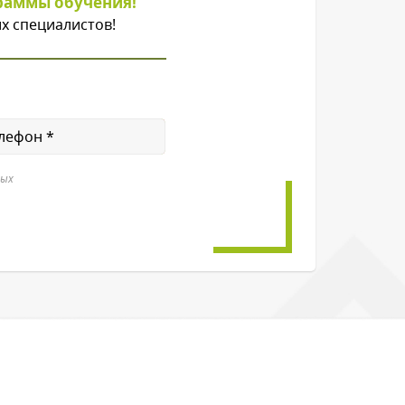
раммы обучения!
х специалистов!
ных