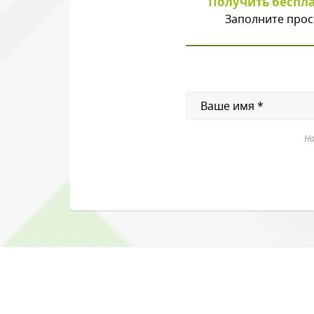
Получить беспл
Заполните прос
На