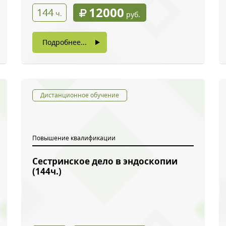
12000
144
ч.
руб.
Подробнее...
Дистанционное обучение
Повышение квалификации
Сестринское дело в эндоскопии
ый звонок
(144ч.)