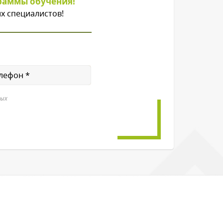
раммы обучения!
х специалистов!
ных