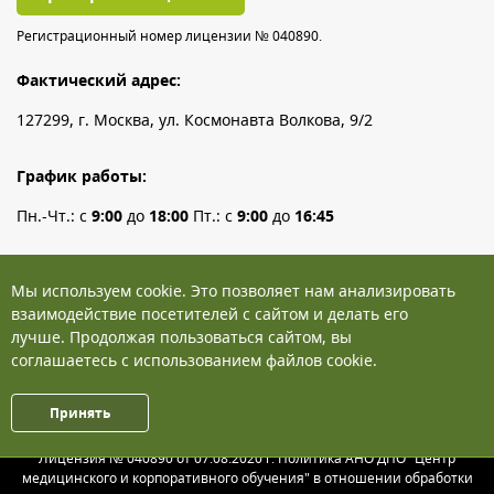
Регистрационный номер лицензии № 040890.
Фактический адрес:
127299, г. Москва, ул. Космонавта Волкова, 9/2
График работы:
Пн.-Чт.: с
9:00
до
18:00
Пт.: с
9:00
до
16:45
Телефон:
+7 (495) 126-83-60
Мы используем cookie. Это позволяет нам анализировать
WhatsApp:
+7 (903) 531-47-16
взаимодействие посетителей с сайтом и делать его
Электронная почта:
лучше. Продолжая пользоваться сайтом, вы
dpo@cmiko.ru
соглашаетесь с использованием файлов cookie.
Принять
© 2026 Центр медицинского и корпоративного обучения
Лицензия № 040890 от 07.08.2020 г. Политика АНО ДПО "Центр
медицинского и корпоративного обучения" в отношении обработки