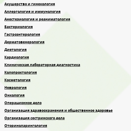
Акушерство и гинекология
Аллергология и иммунология
Анестезиология и реаниматология
Бактериология
Гастроэнтерология
Дерматовенерология
Диетология
Кардиология
Клиническая лабораторная диагностика
Колопроктология
Косметология
Неврология
Онкология
Операционное дело
Организация здравоохранения и общественное здоровье
Организация сестринского дела
Оториноларингология