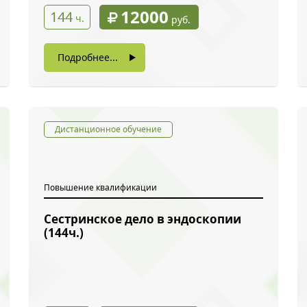
12000
144
ч.
руб.
Подробнее...
Дистанционное обучение
Повышение квалификации
Сестринское дело в эндоскопии
ый звонок
(144ч.)