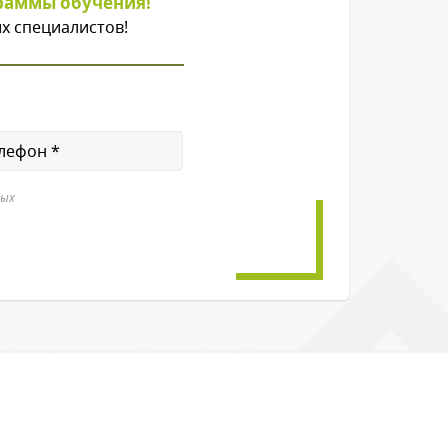
раммы обучения!
х специалистов!
ных