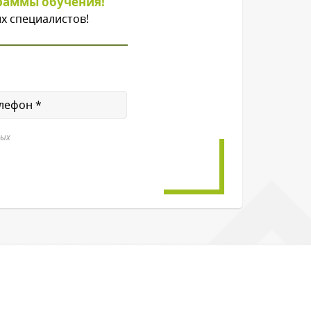
раммы обучения!
х специалистов!
ных