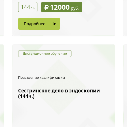
12000
144
ч.
руб.
Подробнее...
Дистанционное обучение
Повышение квалификации
Сестринское дело в эндоскопии
ый звонок
(144ч.)