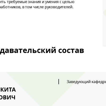
ить требуемые знания и умения с целью
аботников, в том числе руководителей.
ый звонок
давательский состав
Заведующий кафедры
КИТА
ОВИЧ
с картинки
*