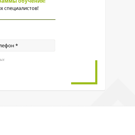
раммы обучения!
х специалистов!
ных