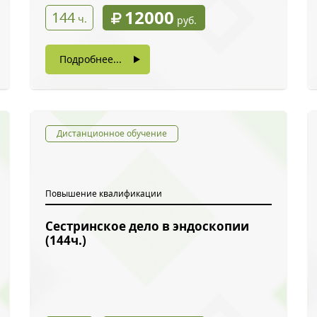
12000
144
ч.
руб.
Подробнее...
Дистанционное обучение
Повышение квалификации
Сестринское дело в эндоскопии
ый звонок
(144ч.)