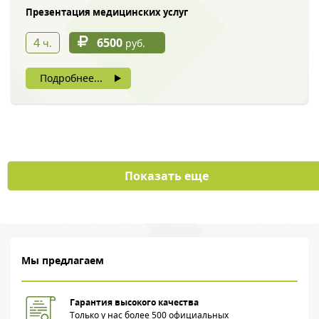
Презентация медицинских услуг
4
6500
ч.
руб.
Нажимая на кнопку, вы даете согласие на обработку своих
Подробнее...
персональных данных
Показать еще
Мы предлагаем
Гарантия высокого качества
Только у нас более 500 официальных