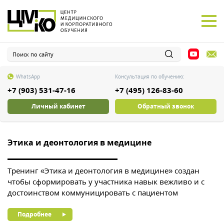
WhatsApp
Консультация по обучению:
+7 (903) 531-47-16
+7 (495) 126-83-60
Личный кабинет
Обратный звонок
Этика и деонтология в медицине
О
,
Тренинг «Этика и деонтология в медицине» создан
Т
чтобы сформировать у участника навык вежливо и с
в
достоинством коммуницировать с пациентом
с
п
Подробнее