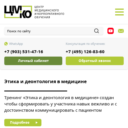
WhatsApp
Консультация по обучению:
+7 (903) 531-47-16
+7 (495) 126-83-60
Личный кабинет
Обратный звонок
Этика и деонтология в медицине
О
,
Тренинг «Этика и деонтология в медицине» создан
Т
чтобы сформировать у участника навык вежливо и с
в
достоинством коммуницировать с пациентом
с
п
Подробнее