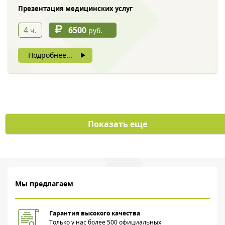
Презентация медицинских услуг
4
6500
ч.
руб.
Нажимая на кнопку, вы даете согласие на обработку своих
Подробнее...
персональных данных
Показать еще
Мы предлагаем
Гарантия высокого качества
Только у нас более 500 официальных